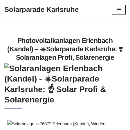
Solarparade Karlsruhe
Zum
Inhalt
springen
Photovoltaikanlagen Erlenbach
(Kandel) – ☀️Solarparade Karlsruhe: ❣️
Solaranlagen Profi, Solarenergie