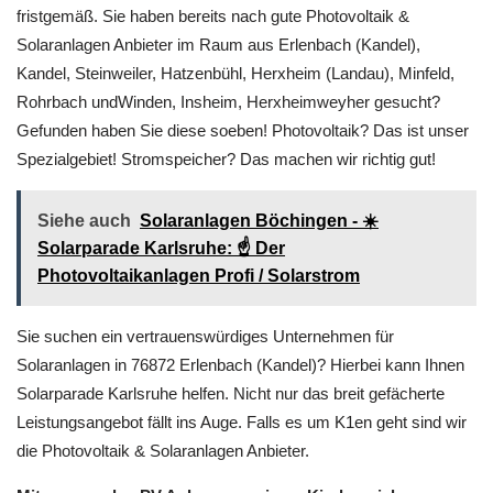
perfekter Fachmann – Solarparade Karlsruhe.Sofern Ihnen
etwas dazwischen kommt, sind wir besonders flexibel und
fristgemäß. Sie haben bereits nach gute Photovoltaik &
Solaranlagen Anbieter im Raum aus Erlenbach (Kandel),
Kandel, Steinweiler, Hatzenbühl, Herxheim (Landau), Minfeld,
Rohrbach undWinden, Insheim, Herxheimweyher gesucht?
Gefunden haben Sie diese soeben! Photovoltaik? Das ist unser
Spezialgebiet! Stromspeicher? Das machen wir richtig gut!
Siehe auch
Solaranlagen Böchingen - ☀️
Solarparade Karlsruhe: ☝️ Der
Photovoltaikanlagen Profi / Solarstrom
Sie suchen ein vertrauenswürdiges Unternehmen für
Solaranlagen in 76872 Erlenbach (Kandel)? Hierbei kann Ihnen
Solarparade Karlsruhe helfen. Nicht nur das breit gefächerte
Leistungsangebot fällt ins Auge. Falls es um K1en geht sind wir