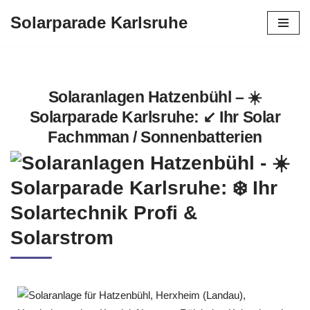
Solarparade Karlsruhe
Zum
Inhalt
springen
Solaranlagen Hatzenbühl – ☀️
Solarparade Karlsruhe: ↙️ Ihr Solar
Fachmman / Sonnenbatterien