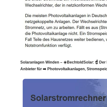
Solaranlagen Winden – ☀️BechtoldSolar: ☝️ Der 
Anbieter für ➡️ Photovoltaikanlagen, Stromspeic