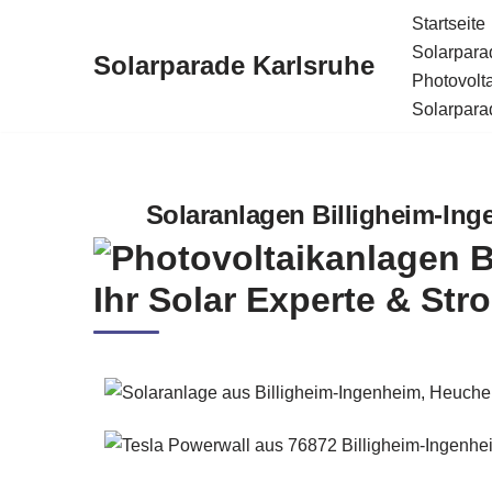
Startseite
Solarparad
Solarparade Karlsruhe
Zum
Photovolt
Inhalt
Solarparad
springen
Solaranlagen Billigheim-Inge