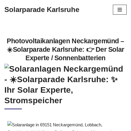
Solarparade Karlsruhe
Zum
Inhalt
springen
Photovoltaikanlagen Neckargemünd –
☀️Solarparade Karlsruhe: 👉 Der Solar
Experte / Sonnenbatterien