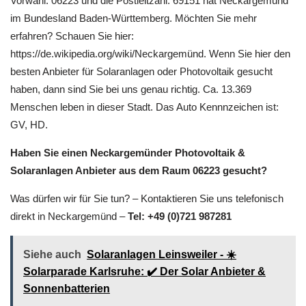
In diesen PLZ Bereichen arbeiten wir: 69118, 69151, / . Die
Vorwahl: 06223 und die Postleitzahl: 69151 hat Neckargemünd
im Bundesland Baden-Württemberg. Möchten Sie mehr
erfahren? Schauen Sie hier:
https://de.wikipedia.org/wiki/Neckargemünd. Wenn Sie hier den
besten Anbieter für Solaranlagen oder Photovoltaik gesucht
haben, dann sind Sie bei uns genau richtig. Ca. 13.369
Menschen leben in dieser Stadt. Das Auto Kennnzeichen ist:
GV, HD.
Haben Sie einen Neckargemünder Photovoltaik &
Solaranlagen Anbieter aus dem Raum 06223 gesucht?
Was dürfen wir für Sie tun? – Kontaktieren Sie uns telefonisch
direkt in Neckargemünd –
Tel: +49 (0)721 987281
Siehe auch
Solaranlagen Leinsweiler - ☀️
Solarparade Karlsruhe: ✔️ Der Solar Anbieter &