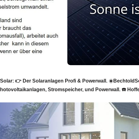
lar: 👉 Der Solaranlagen Profi & Powerwall. ☀️BechtoldSola
Photovoltaikanlagen, Stromspeicher, und Powerwall. ☎️ Hoffe