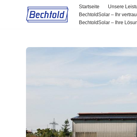
Startseite
Unsere Leis
BechtoldSolar – Ihr vertra
Zum
BechtoldSolar – Ihre Lösung
Inhalt
springen