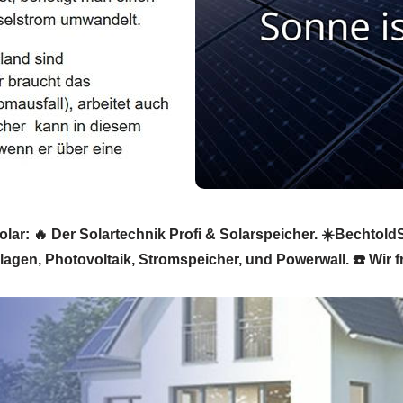
r: 🔥 Der Solartechnik Profi & Solarspeicher. ☀️BechtoldSo
lagen, Photovoltaik, Stromspeicher, und Powerwall. ☎️ Wir 