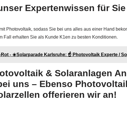
unser Expertenwissen für Sie
mit Photovoltaik, sodass Sie bei uns alles aus einer Hand b
em Fall erhalten Sie als Kunde K1en zu besten Konditionen.
ot - ☀️Solarparade Karlsruhe: ☝️ Photovoltaik Experte / So
otovoltaik & Solaranlagen Anb
ei uns – Ebenso Photovoltai
arzellen offerieren wir an!