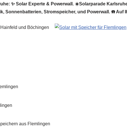
he: ✨ Solar Experte & Powerwall. ☀️Solarparade Karlsruhe, 
ik, Sonnenbatterien, Stromspeicher, und Powerwall. ☎️ Auf 