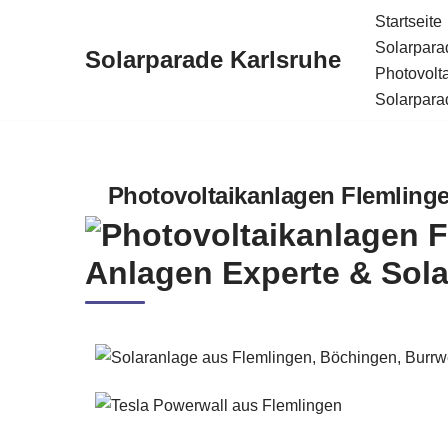
Startseite
Solarparad
Solarparade Karlsruhe
Zum
Photovolt
Inhalt
Solarparad
springen
Photovoltaikanlagen Flemlingen