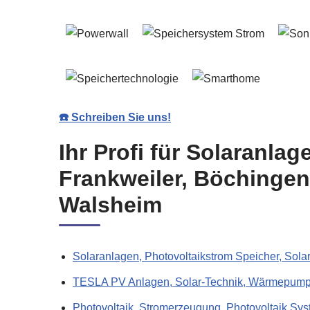
☎️ Schreiben Sie uns!
Ihr Profi für Solaranla
Frankweiler, Böchingen
Walsheim
Solaranlagen, Photovoltaikstrom Speicher, Sola
TESLA PV Anlagen, Solar-Technik, Wärmepump
Photovoltaik, Stromerzeugung, Photovoltaik Sys