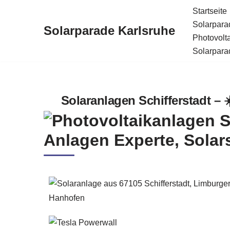
Startseite
Solarparad
Solarparade Karlsruhe
Zum
Photovolt
Inhalt
Solarparad
springen
Solaranlagen Schifferstadt – 