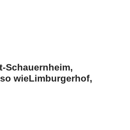
dt-Schauernheim,
nso wieLimburgerhof,