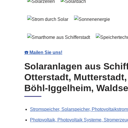
☎️ Mailen Sie uns!
Solaranlagen aus Schif
Otterstadt, Mutterstad
Böhl-Iggelheim, Walds
Stromspeicher, Solarspeicher, Photovoltaikstro
Photovoltaik, Photovoltaik Systeme, Stromerzeu