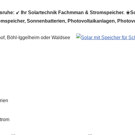
sruhe: ↙️ Ihr Solartechnik Fachmman & Stromspeicher. ☀️Sol
omspeicher, Sonnenbatterien, Photovoltaikanlagen, Photovol