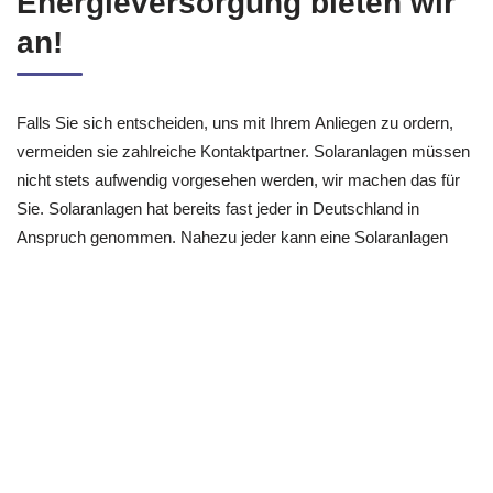
Energieversorgung bieten wir
an!
Falls Sie sich entscheiden, uns mit Ihrem Anliegen zu ordern,
vermeiden sie zahlreiche Kontaktpartner. Solaranlagen müssen
nicht stets aufwendig vorgesehen werden, wir machen das für
Sie. Solaranlagen hat bereits fast jeder in Deutschland in
Anspruch genommen. Nahezu jeder kann eine Solaranlagen
ausführen, aber nur wir versprechen Ihnen qualitative Arbeit
durch fachgerecht geschulte Photovoltaik & Solaranlagen
Anbieter.
Sonnen Stromspeicher Akkus in 74867 Neunkirchen? – wir
sind in Ihrer Nähe
Im Bereich der Sonnenbatterien gibt es nie wieder
Schwierigkeiten. Wir geben eine 5-jährige Garantie auf die