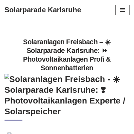
Solarparade Karlsruhe
Zum
Inhalt
springen
Solaranlagen Freisbach – ☀️
Solarparade Karlsruhe: ⏩
Photovoltaikanlagen Profi &
Sonnenbatterien