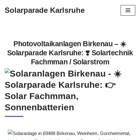
Solarparade Karlsruhe
Zum
Inhalt
springen
Photovoltaikanlagen Birkenau – ☀️
Solarparade Karlsruhe: ❣️ Solartechnik
Fachmman / Solarstrom