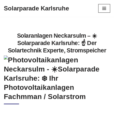
Solarparade Karlsruhe
Zum
Inhalt
springen
Solaranlagen Neckarsulm – ☀️
Solarparade Karlsruhe: ☝️ Der
Solartechnik Experte, Stromspeicher