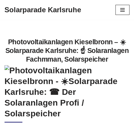
Solarparade Karlsruhe
Zum
Inhalt
springen
Photovoltaikanlagen Kieselbronn – ☀️
Solarparade Karlsruhe: ☝️ Solaranlagen
Fachmman, Solarspeicher