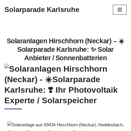
Solarparade Karlsruhe
Zum
Inhalt
springen
Solaranlagen Hirschhorn (Neckar) – ☀️
Solarparade Karlsruhe: ✨ Solar
Anbieter / Sonnenbatterien