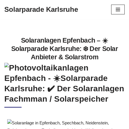
Solarparade Karlsruhe
Zum
Inhalt
springen
Solaranlagen Epfenbach – ☀️
Solarparade Karlsruhe: ❄️ Der Solar
Anbieter & Solarstrom