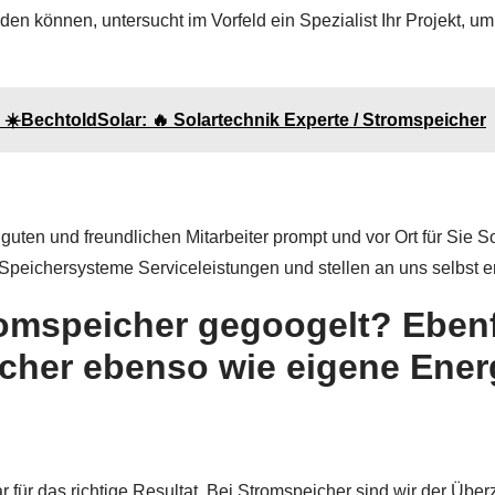
n können, untersucht im Vorfeld ein Spezialist Ihr Projekt, um 
☀️BechtoldSolar: 🔥 Solartechnik Experte / Stromspeicher
 guten und freundlichen Mitarbeiter prompt und vor Ort für Sie 
d Speichersysteme Serviceleistungen und stellen an uns selbst 
romspeicher gegoogelt? Ebenf
icher ebenso wie eigene Ene
r für das richtige Resultat. Bei Stromspeicher sind wir der Üb