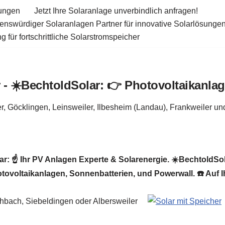
tungen
Jetzt Ihre Solaranlage unverbindlich anfragen!
uenswürdiger Solaranlagen Partner für innovative Solarlösunge
 für fortschrittliche Solarstromspeicher
r: ☝️ Ihr PV Anlagen Experte & Solarenergie. ☀️BechtoldSola
otovoltaikanlagen, Sonnenbatterien, und Powerwall. ☎️ Auf 