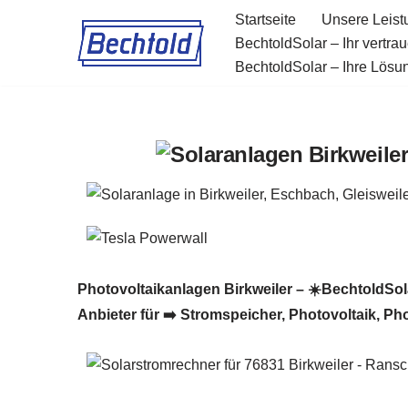
Startseite
Unsere Leis
BechtoldSolar – Ihr vertra
Zum
BechtoldSolar – Ihre Lösung
Inhalt
springen
Photovoltaikanlagen Birkweiler – ☀️BechtoldSola
Anbieter für ➡️ Stromspeicher, Photovoltaik, Ph