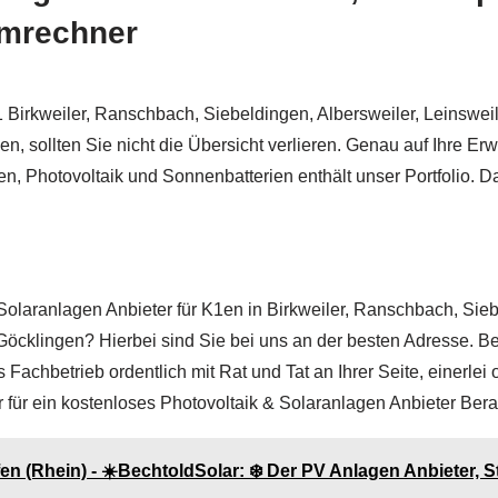
omrechner
1 Birkweiler, Ranschbach, Siebeldingen, Albersweiler, Leinswei
, sollten Sie nicht die Übersicht verlieren. Genau auf Ihre Erw
, Photovoltaik und Sonnenbatterien enthält unser Portfolio. D
olaranlagen Anbieter für K1en in Birkweiler, Ranschbach, Siebe
öcklingen? Hierbei sind Sie bei uns an der besten Adresse. Bec
Fachbetrieb ordentlich mit Rat und Tat an Ihrer Seite, einerlei
 für ein kostenloses Photovoltaik & Solaranlagen Anbieter Ber
n (Rhein) - ☀️BechtoldSolar: ❄️ Der PV Anlagen Anbieter, 